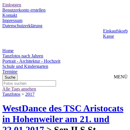
Einloggen
Benutzerkonto erstellen
Kontakt
Impressum
Datenschutzerklärung
Einkaufskorb
Kasse
Home
Tanzfotos nach Jahren
Portrait - Architektur - Hochzeit
Schule und Kindergarten
Termine
MENÜ
Alle Tags ansehen
Tanzfotos
>
2017
WestDance des TSC Aristocats
in Hohenweiler am 21. und
22.01.2017
> Sen II S St